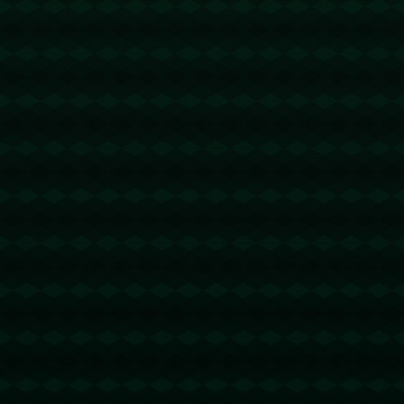
一号娱乐：希罗36+4特雷-
WTT新加坡大满贯：国乒
杨29+12 热火战胜老鹰喜
提前包揽女单冠亚军2025-
迎三连胜.
02-08.
**热火再下一城，三连胜势
**WTT新加坡大满贯：国乒
不可挡** 在上周的NBA比
提前包揽女单冠亚军2025-
赛中，迈...
02-08*...
阅读全文
阅读全文