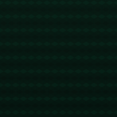
在全球关注的亚冬会上，中
**羽坛传奇：近8赛季年年
体金牌环球时报-环球网.
心.
国队再次展现了其在冬季运
折桂的奥运冠军** 羽毛球世
动项目中的雄厚实力。...
界的赛场...
阅读全文
阅读全文
壹号娱乐下载：世界杯预
壹号娱乐下载：[德甲]吉拉
选赛国足主帅.
西晃过对手 小角度打门得
手.
# 世界杯预选赛国足主帅：
**[德甲]吉拉西晃过对手，
新思路能否带队突围？ **前
小角度打门得手：技艺与精
言**...
彩的完美结合**...
阅读全文
阅读全文