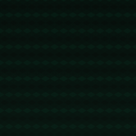
...
0
2026-08-09
未命名
...