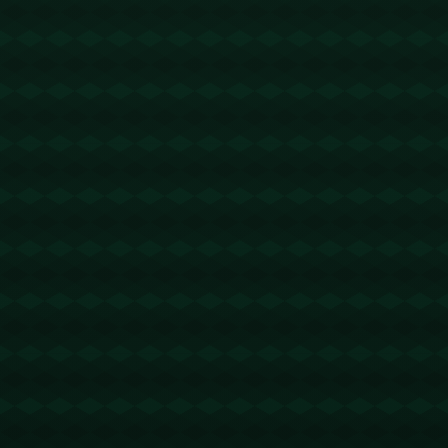
致敬过往冠军着眼未来.
新赛季将以外援身份报名
参赛
**全国羽球公开赛庆祝
在新赛季中，德尔加多将以
SG60：致敬过往冠军，着
外援身份代表泰山队参赛。
眼未来** 在...
这意味着他将占用球队...
阅读全文
阅读全文
欧洲
更多
壹号娱乐下载：颁奖现
壹号娱乐：近8个赛季年年
场！中国队夺得亚冬会自
折桂，羽坛仅她一人，这
由式滑雪空中技巧混合团
位奥运冠军用夺金诠释信