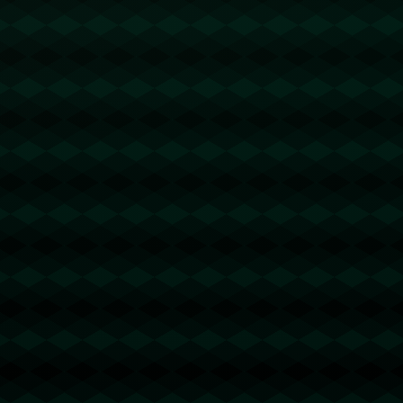
近8个赛季年年折桂，羽坛仅
壹号娱乐：西甲-莱万哑火贝克尔制胜
位奥运冠军用夺金诠释信心.
萨0-1皇家社会.
2025 / 09 / 25
1846
2025 / 09 / 24