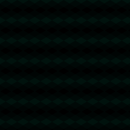
发布评论
暂时没