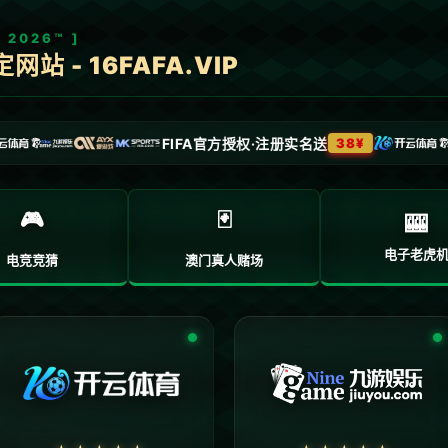
欧洲
足球
西甲
中超
足球
欧洲
预赛-国少全场猛攻9-0马尔代夫.
490
2025-06-17 13:04:46
抢眼的9-0**战绩完胜马尔代夫，展现了青春力量的无穷魅力
足球的未来充满希冀。
是关注的焦点。在U17亚预赛对阵马尔代夫的比赛中，国少
赛中，中国队凭借流畅的配合和精准的射门，以9-0的大比