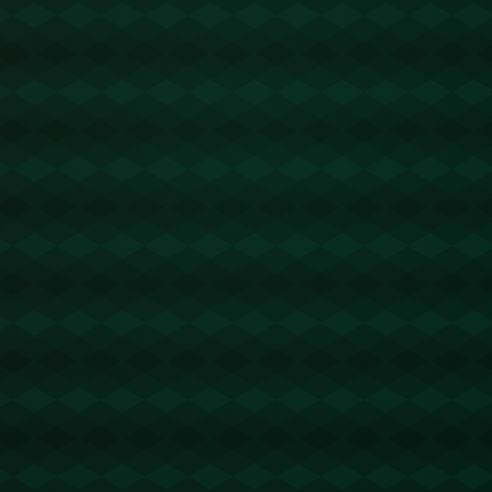
场比赛，而是为未来的国际竞争奠定了良好的基础。这支充
素质上，都展现了极高的水准。这样的胜利表明，中国足球
的舞台上崭露头角。
家队的未来。与其他强队相比，中国U17国少队通过这次9
南美等足球强国的青训体系对比，中国通过优化青训模式、
种战略上的成功**，为中国队在未来的国际赛事中夺得更优
充满期待。未来，他们将会面对更为强劲的对手，但通过这
勇气与能力。对年轻球员的培养如同播种，希望他们能在未