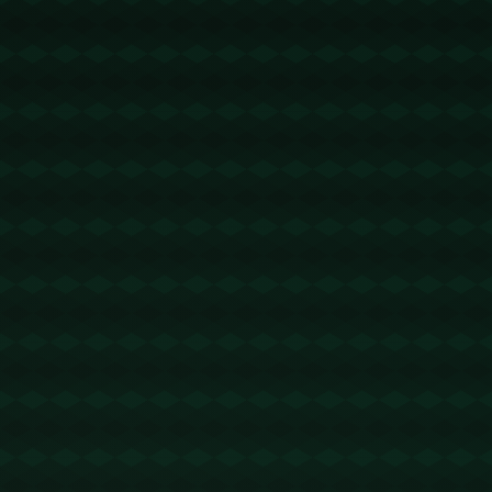
屈不挠精神的基础上。自从青春年少时便进入国家
队，曹缘一直在磨练自己的技术，提升心理素质。他
在备战巴黎奥运会期间，甚至在日常生活中也保持着
高要求的训练模式，以确保每一个动作的精确完美。
这种**坚定不移的决心和坚持不懈的努力**最终在赛场
上得到了回报。
**中国跳水队的优势**
近年来，中国跳水队在国际赛事中屡获殊荣，主要归
功于系统化的训练方法和优秀的后备人才。中国跳水
队对技术细节的关注和运动员心理素质的建设，使得
他们无论在团体项目还是个人项目中，均具备强大的
竞争力。这次曹缘的成功卫冕，更是体现了整个团队