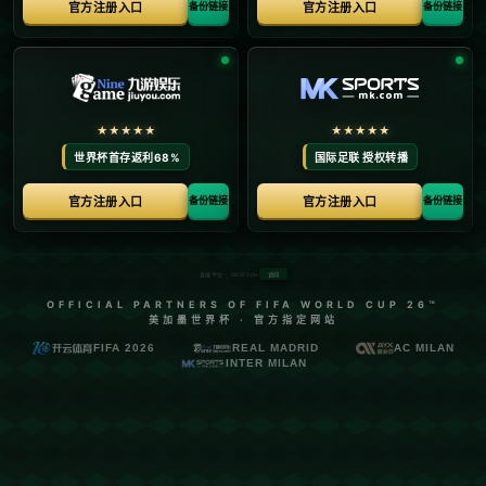
仅彰显了曹缘个人的卓越能力，也再次强调了中国跳
水队在世界跳水领域的主导地位。
**曹缘的卓越技艺**
作为中国跳水队的老将，曹缘一直以其稳定的表现而
闻名。在2021年东京奥运会上，他首次夺得了男子10
米跳台项目的金牌，而在这次巴黎奥运会中，他再次
用**完美无瑕的动作和细致入微的技术**征服了裁判。
曹缘的每一个动作，无论是起跳时的**腾空高度**还是
入水时的**水花控制**，都展现出了他的过人之处。
**成功卫冕的幕后故事**
曹缘的成功并非偶然，而是建立在多年严格训练和不