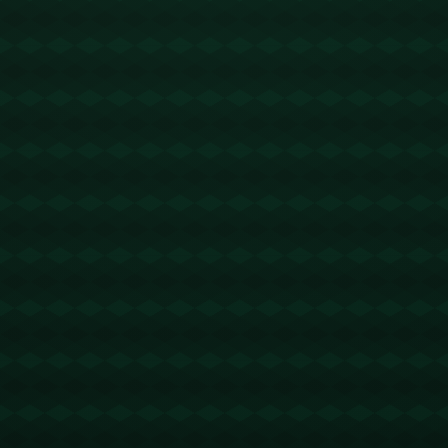
后有其独特的训练哲学。他一直强调综合训练的重要
性，不仅关注体能和技术，还注重心理调节和生活管
理。他认为，只有达到身体和心灵的双重平衡，才能
在赛场上达到顶尖水平。曹缘的成功事例证明了这种
全方位训练方法的有效性，也为其他运动员提供了宝
贵的经验和启示。
曹缘在巴黎奥运会上的精彩表现，再次体现了中国跳
水队的实力，也为全球观众呈现了一场视觉上的盛
宴。通过**科学的训练方法**和坚韧不拔的精神，他的
成功卫冕无疑是他职业生涯中光辉的一页一号娱乐。
版权声明：
本站文章如无特别标注，均为本站原创文
章，于2025-06-28，由
Ry3mYIM0l77yV0nv
发表，共