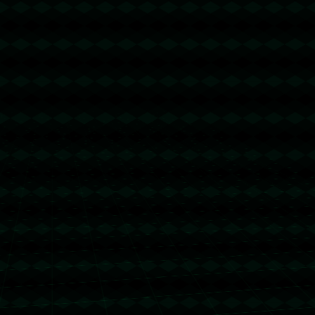
发布评论
暂时没有评论，来抢沙发吧~
关注我们