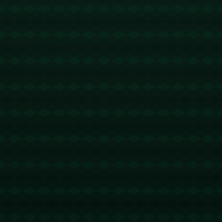
1096个字。
转载请注明出处：
Ry3mYIM0l77yV0nv，如有疑问，
请联系我们
本文地址：
https://ai-1hao.com/post/598.html
分享：
上一篇:
下一篇:
一号娱乐：体育官方：
壹号娱乐下载：体育曼
曼联与拉什福德续约至
联将续约迪亚洛
2028年
相关文章