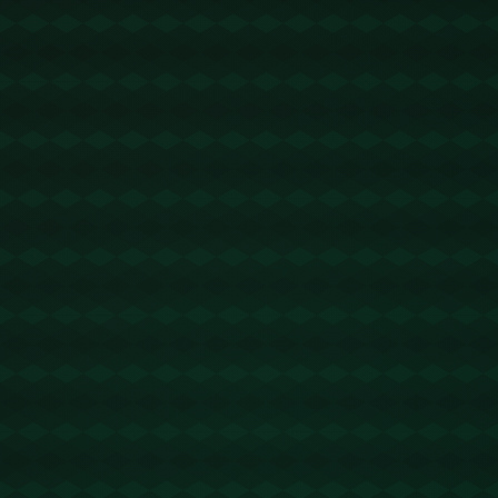
的实力和战略的正确。
**跳水运动中的心理较量**
除了**技术和身体素质**,跳水是一项极其考验心理素
质的运动。在赛场上的每一个动作都决定着最终的成
绩，而选手需要在极短的时间内集中精神，发挥到最
好。曹缘在这方面的表现无疑是**值得年轻运动员学习
的典范**。坚韧的心理素质不仅帮助他在关键时刻发挥
出最佳水平，也使得他能够承受重大的心理压力并从
中顺利突破。
**案例分析：曹缘的训练哲学**
在与曹缘及其教练的对话中，可以发现曹缘的成功背