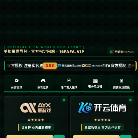
首页
欧洲
文章正文
体育巴黎奥运会：跳水男子10米台 曹缘成
功卫冕
Ry3mYIM0l77yV0nv
2025-06-28 13:07:53
**体育巴黎奥运会：跳水男子10米台 曹缘成功卫冕**
**前言**
在全球瞩目的2024年巴黎奥运会上，中国跳水运动员
曹缘再次以精湛的技艺和坚定的意志成功卫冕男子10
米跳台金牌。他的表现不仅为中国赢得了一枚重要的
金牌，也在世界范围内引起了广泛关注。这一成就不